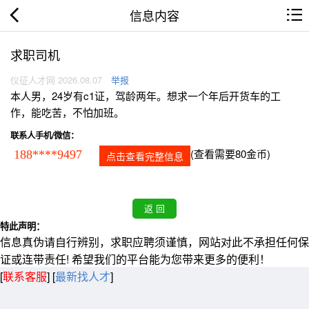
信息内容
求职司机
仪征人才网 2026.08.07
举报
本人男，24岁有c1证，驾龄两年。想求一个年后开货车的工
作，能吃苦，不怕加班。
联系人手机/微信：
(查看需要80金币)
188****9497
点击查看完整信息
特此声明：
信息真伪请自行辨别，求职应聘须谨慎，网站对此不承担任何保
证或连带责任! 希望我们的平台能为您带来更多的便利！
[
联系客服
]
[
最新找人才
]