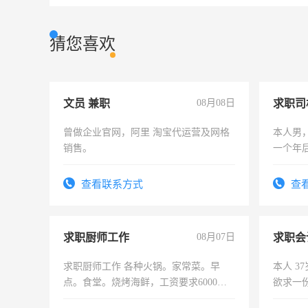
猜您喜欢
文员 兼职
08月08日
求职司
曾做企业官网，阿里 淘宝代运营及网格
本人男，
销售。
一个年
加班。
查看联系方式
查
求职厨师工作
08月07日
求职会
求职厨师工作 各种火锅。家常菜。早
本人 3
点。食堂。烧烤海鲜，工资要求6000以
欲求一
上
计证