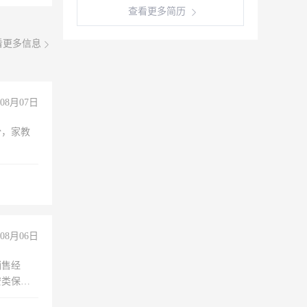
查看更多简历
看更多信息
08月07日
份，家教
08月06日
销售经
安类保安
维修水电