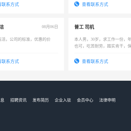
有高低压电工证和十几年工作
看联系方式
查看联系方式
洁
08月06日
普工 司机
洁活，公司的标准，优惠的价
本人男，30岁，求工作一份，
也可，吃苦耐劳，踏实肯干，
勿扰
看联系方式
查看联系方式
信息
招聘资讯
发布简历
企业入驻
会员中心
法律申明
们