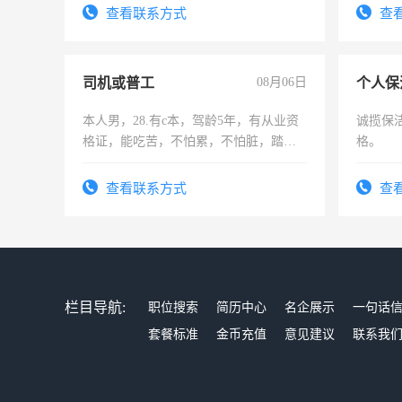
查看联系方式
查
司机或普工
08月06日
个人保
本人男，28.有c本，驾龄5年，有从业资
诚揽保
格证，能吃苦，不怕累，不怕脏，踏
格。
实，需求稳定工作一份，保险不干
查看联系方式
查
栏目导航:
职位搜索
简历中心
名企展示
一句话
套餐标准
金币充值
意见建议
联系我