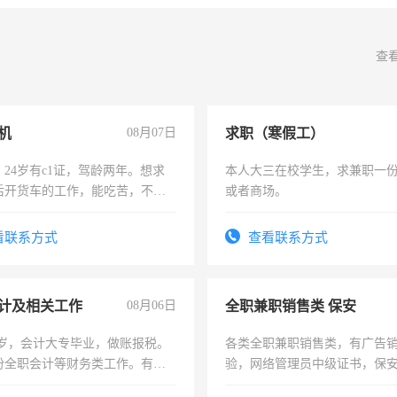
查
机
08月07日
求职（寒假工）
24岁有c1证，驾龄两年。想求
本人大三在校学生，求兼职一
后开货车的工作，能吃苦，不怕
或者商场。
看联系方式
查看联系方式
计及相关工作
08月06日
全职兼职销售类 保安
7岁，会计大专毕业，做账报税。
各类全职兼职销售类，有广告
份全职会计等财务类工作。有会
验，网络管理员中级证书，保
队长，形象岗或幼儿园保安，