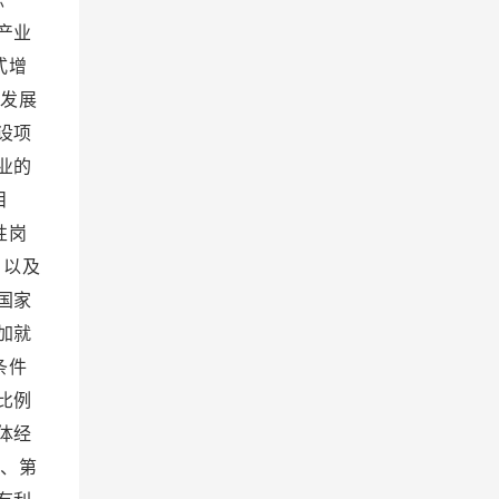
产业
式增
发展
设项
业的
目
性岗
，以及
国家
加就
条件
比例
体经
、第