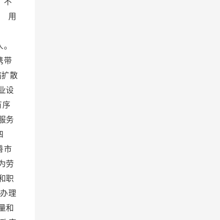
，不
 用
利。
人。
携带
病扩散
业设
有序
服务
四
善市
为劳
和职
办理
量和