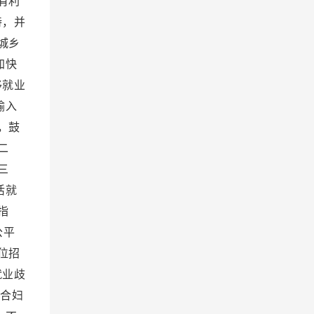
有利
持，并
城乡
加快
移就业
输入
，鼓
二
三
活就
指
公平
位招
就业歧
合妇