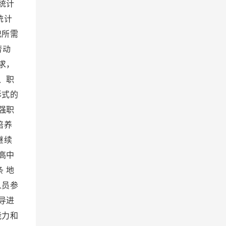
统计
统计
记所需
劳动
求，
、职
形式的
强职
培养
继续
高中
 地
人员参
导进
能力和