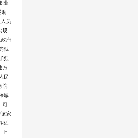
职业
援助
难人员
实现
民政府
的就
加强
地方
人民
务院
保城
，可
为该家
相适
，上