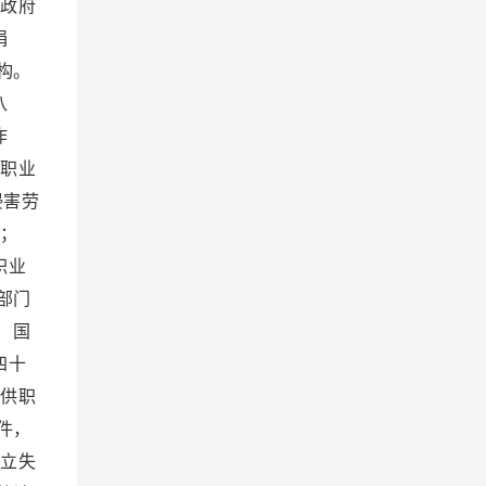
政府
捐
构。
八
作
职业
侵害劳
；
职业
部门
 国
四十
供职
件，
立失